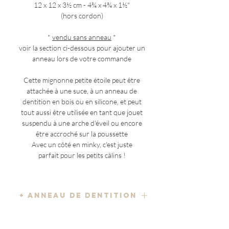
12 x 12 x 3½ cm - 4¾ x 4¾ x 1½"
(hors cordon)
*
vendu sans anneau
*
voir la section ci-dessous pour ajouter un
anneau lors de votre commande
Cette mignonne petite étoile peut être
attachée à une suce, à un anneau de
dentition en bois ou en silicone, et peut
tout aussi être utilisée en tant que jouet
suspendu à une arche d'éveil ou encore
être accroché sur la poussette
Avec un côté en minky, c'est juste
parfait pour les petits câlins !
+ ANNEAU DE DENTITION
ajouter un anneau de dentition en bois
COMPOSITION
juste
ici