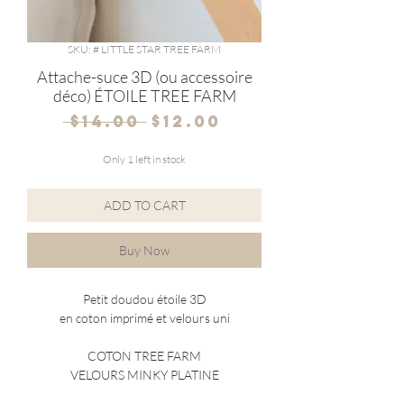
SKU: # LITTLE STAR TREE FARM
Attache-suce 3D (ou accessoire
déco) ÉTOILE TREE FARM
Regular
Sale
 $14.00 
$12.00
Price
Price
Only 1 left in stock
ADD TO CART
Buy Now
Petit doudou étoile 3D
en coton imprimé et velours uni
COTON TREE FARM
VELOURS MINKY PLATINE