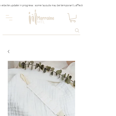
website update in progress : some layouts may be temporarily affected