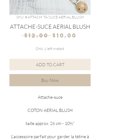
SKU: # ATTACH' TA SUCE AERIAL BLUSH
ATTACHE-SUCE AERIAL BLUSH
Regular
Sale
 $12.00 
$10.00
Price
Price
Only 1 left in stock
ADD TO CART
Buy Now
Attache-suce
COTON AERIAL BLUSH
taille approx. 26 cm - 10½"
L'accessoire parfait pour garder la tétine à