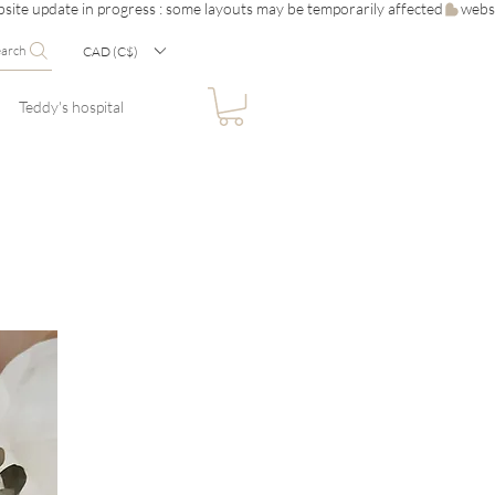
earch
CAD (C$)
Teddy's hospital