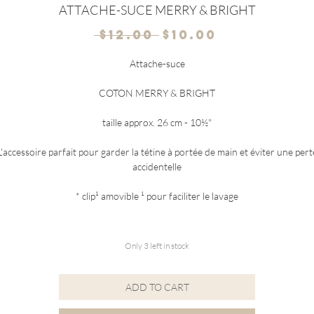
ATTACHE-SUCE MERRY & BRIGHT
Regular
Sale
 $12.00 
$10.00
Price
Price
Attache-suce
COTON MERRY & BRIGHT
taille approx. 26 cm - 10½"
L'accessoire parfait pour garder la tétine à portée de main et éviter une pert
accidentelle
* clip¹ amovible ¹ pour faciliter le lavage
Only 3 left in stock
ADD TO CART