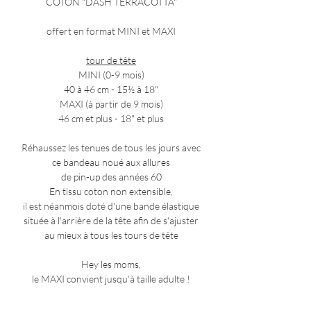
COTON "DASH TERRACOTTA"
offert en format MINI et MAXI
tour de tête
MINI (0-9 mois)
40 à 46 cm - 15½ à 18"
MAXI (à partir de 9 mois)
46 cm et plus - 18" et plus
Réhaussez les tenues de tous les jours avec
ce bandeau noué aux allures
de pin-up des années 60
En tissu coton non extensible,
il est néanmois doté d'une bande élastique
située à l'arrière de la tête afin de s'ajuster
au mieux à tous les tours de tête
Hey les moms,
le MAXI convient jusqu'à taille adulte !