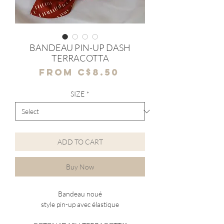
BANDEAU PIN-UP DASH
TERRACOTTA
Sale
From
C$8.50
Price
SIZE
*
ADD TO CART
Buy Now
Bandeau noué
style pin-up avec élastique