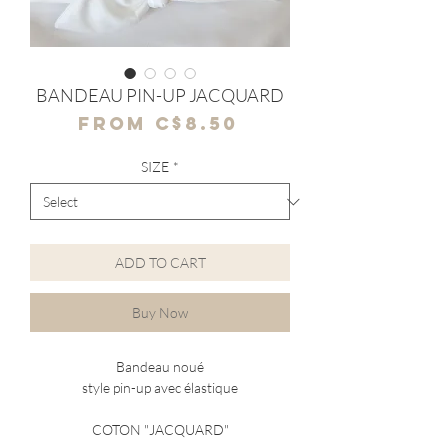
BANDEAU PIN-UP JACQUARD
Sale
From
C$8.50
Price
SIZE
*
ADD TO CART
Buy Now
Bandeau noué
style pin-up avec élastique
COTON "JACQUARD"