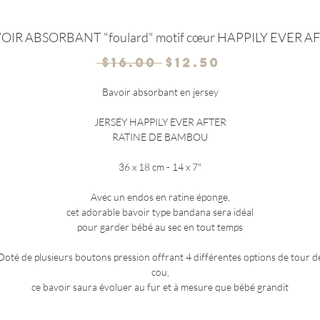
OIR ABSORBANT "foulard" motif cœur HAPPILY EVER A
Regular
Sale
 $16.00 
$12.50
Price
Price
Bavoir absorbant en jersey
JERSEY HAPPILY EVER AFTER
RATINE DE BAMBOU
36 x 18 cm - 14 x 7"
Avec un endos en ratine éponge,
cet adorable bavoir type bandana sera idéal
pour garder bébé au sec en tout temps
Doté de plusieurs boutons pression offrant 4 différentes options de tour d
cou,
ce bavoir saura évoluer au fur et à mesure que bébé grandit