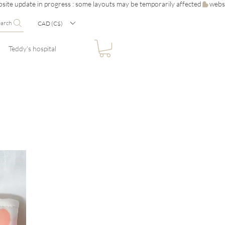
earch
CAD (C$)
Teddy's hospital