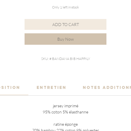
Only 1 left in stock
ADD TO CART
Buy Now
SKU: # BANDANA BIB HAPPILY
SITION
ENTRETIEN
NOTES ADDITION
jersey imprimé
95% coton 5% élasthanne
ratine éponge
70% bambou 22% coton 8% polyester