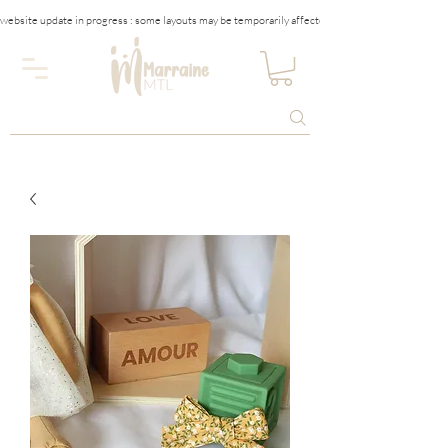
website update in progress : some layouts may be temporarily affected