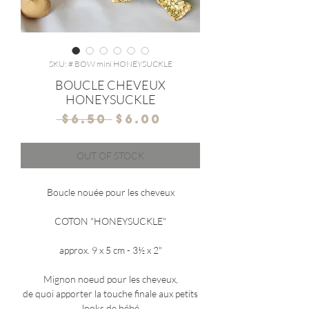
SKU: # BOW mini HONEYSUCKLE
BOUCLE CHEVEUX
HONEYSUCKLE
Regular
Sale
 $6.50 
$6.00
Price
Price
OUT OF STOCK
Boucle nouée pour les cheveux
COTON "HONEYSUCKLE"
approx. 9 x 5 cm - 3½ x 2"
Mignon noeud pour les cheveux,
de quoi apporter la touche finale aux petits
looks de bébé