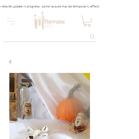
website update in progress : some layouts may be temporarily affected