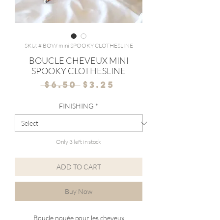
SKU: # BOW mini SPOOKY CLOTHESLINE
BOUCLE CHEVEUX MINI
SPOOKY CLOTHESLINE
Regular
Sale
 $6.50 
$3.25
Price
Price
FINISHING
*
Only 3 left in stock
ADD TO CART
Buy Now
Boucle nouée pour les cheveux