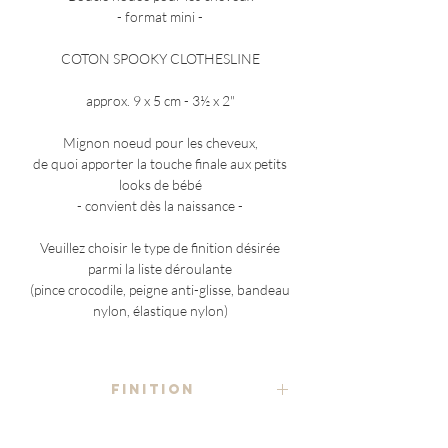
- format mini -
COTON SPOOKY CLOTHESLINE
approx. 9 x 5 cm - 3½ x 2"
Mignon noeud pour les cheveux,
de quoi apporter la touche finale aux petits
looks de bébé
- convient dès la naissance -
Veuillez choisir le type de finition désirée
parmi la liste déroulante
(pince crocodile, peigne anti-glisse, bandeau
nylon, élastique nylon)
FINITION
- au choix -
COMPOSITION