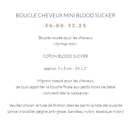
BOUCLE CHEVEUX MINI BLOOD SUCKER
Regular
Sale
 $6.50 
$3.25
Price
Price
Boucle nouée pour les cheveux
- format mini -
COTON BLOOD SUCKER
approx. 9 x 5 cm - 3½ x 2"
Mignon noeud pour les cheveux,
de quoi apporter la touche finale aux petits looks de bébé
- convient dès la naissance -
Veuillez choisir le type de finition désirée parmi la liste déroulante
(pince crocodile, peigne anti-glisse, bandeau nylon, élastique nylon)