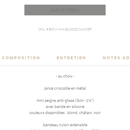
OUT OF STOCK
SKU: # BOW mini BLOOD SUCKER
COMPOSITION
ENTRETIEN
NOTES AD
- au choix -
pince crocodile en métal
mini peigne anti-glisse (3cm -1¼")
avec bande en silicone
couleurs disponibles : blond, châtain, noir
bandeau nylon extensible