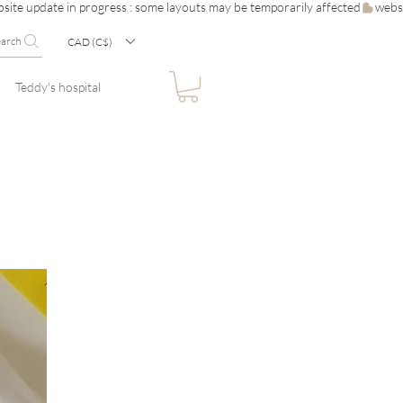
earch
CAD (C$)
Teddy's hospital