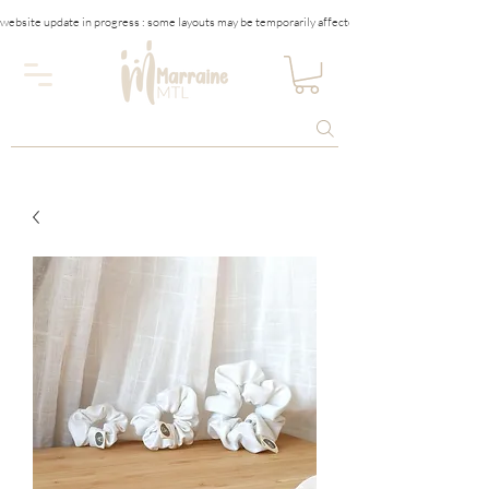
website update in progress : some layouts may be temporarily affected