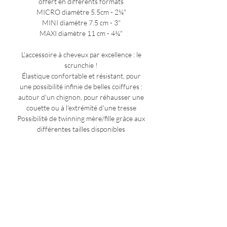
offert en différents formats
MICRO diamètre 5.5cm - 2¼"
MINI diamètre 7.5 cm - 3"
MAXI diamètre 11 cm - 4¼"
L'accessoire à cheveux par excellence : le
scrunchie !
Élastique confortable et résistant, pour
une possibilité infinie de belles coiffures :
autour d'un chignon, pour réhausser une
couette ou à l'extrémité d'une tresse
Possibilité de twinning mère/fille grâce aux
différentes tailles disponibles
COMPOSITION
jersey upcyclé 95% polyester 5% élasthane
ENTRETIEN
élastique 100% polyester
retirer les éventuels cheveux restants et
NOTES ADDITIONNELLES
replacer la forme du chouchou avant