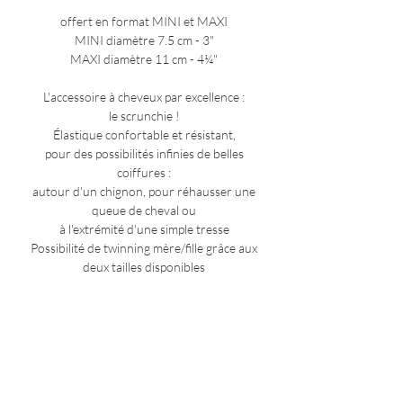
offert en format MINI et MAXI
MINI diamètre 7.5 cm - 3"
MAXI diamètre 11 cm - 4¼"
L'accessoire à cheveux par excellence :
le scrunchie !
Élastique confortable et résistant,
pour des possibilités infinies de belles
coiffures :
autour d'un chignon, pour réhausser une
queue de cheval ou
à l'extrémité d'une simple tresse
Possibilité de twinning mère/fille grâce aux
deux tailles disponibles
COMPOSITION
tissu imprimé 100% coton
ENTRETIEN