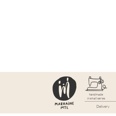
handmade
in small series
Delivery