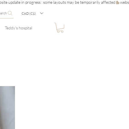
earch
CAD (C$)
Teddy's hospital