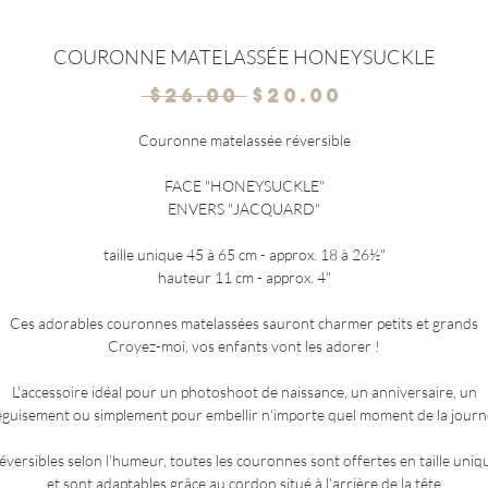
COURONNE MATELASSÉE HONEYSUCKLE
Regular
Sale
 $26.00 
$20.00
Price
Price
Couronne matelassée réversible
FACE "HONEYSUCKLE"
ENVERS "JACQUARD"
taille unique 45 à 65 cm - approx. 18 à 26½"
hauteur 11 cm - approx. 4"
Ces adorables couronnes matelassées sauront charmer petits et grands
Croyez-moi, vos enfants vont les adorer !
L'accessoire idéal pour un photoshoot de naissance, un anniversaire, un
guisement ou simplement pour embellir n'importe quel moment de la jour
éversibles selon l'humeur, toutes les couronnes sont offertes en taille uniq
et sont adaptables grâce au cordon situé à l'arrière de la tête