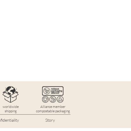
worldwide
Alliance member
shipping
compostable packaging
identiality
Story