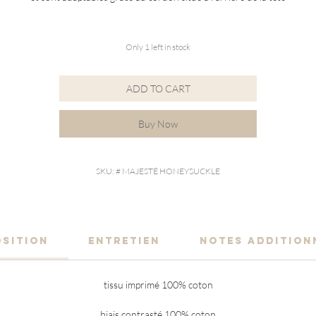
Only 1 left in stock
ADD TO CART
Buy Now
SKU: # MAJESTÉ HONEYSUCKLE
SITION
ENTRETIEN
NOTES ADDITION
tissu imprimé 100% coton
biais contrasté 100% coton