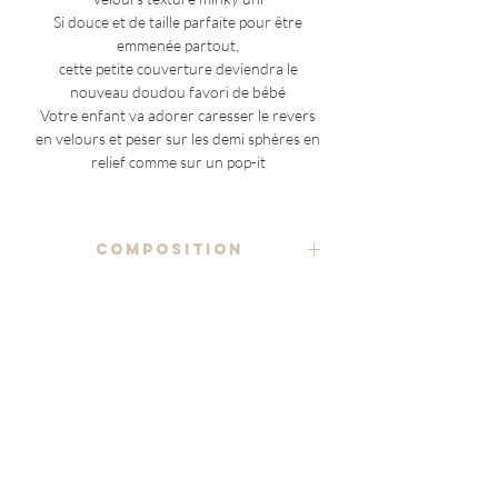
Si douce et de taille parfaite pour être
emmenée partout,
cette petite couverture deviendra le
nouveau doudou favori de bébé
Votre enfant va adorer caresser le revers
en velours et peser sur les demi sphères en
relief comme sur un pop-it
COMPOSITION
tissu imprimé 100% coton
ENTRETIEN
velours minky texturé
lavage à la main ou en machine, à froid ou
80% polyester recyclé 20% polyester
NOTES ADDITIONNELLES
basse température (30°C max), en utilisant
un détergent doux
(à l'exception des pièces uniques)
étiquette estampillée au logo Marraine en
le placement du motif étant variable sur
faux cuir 100% polyester
séchage à l'air libre ou en machine sur cycle
chaque article
délicat (60°C max)
le produit reçu pourrait être légèrement
Delivery
Story