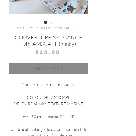
SKU: # COUVERT DREAMSCAPE minky
COUVERTURE NAISSANCE
DREAMSCAPE (minky)
Price
$42.00
OUT OF STOCK
Couverture format naissance
COTON DREAMSCAPE
VELOURS MINKY TEXTURÉ MARINE
60 x 60 cm - approx. 24 x 24"
Un délicat mélange de coton imprimé et de
velours texturé minky uni