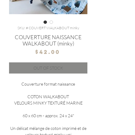
SKU: # COUVERT WALKABOUT minky
COUVERTURE NAISSANCE
WALKABOUT (minky)
Price
$42.00
OUT OF STOCK
Couverture format naissance
COTON WALKABOUT
VELOURS MINKY TEXTURÉ MARINE
60 x 60 cm - approx. 24 x 24"
Un délicat mélange de coton imprimé et de
velours texturé minky uni