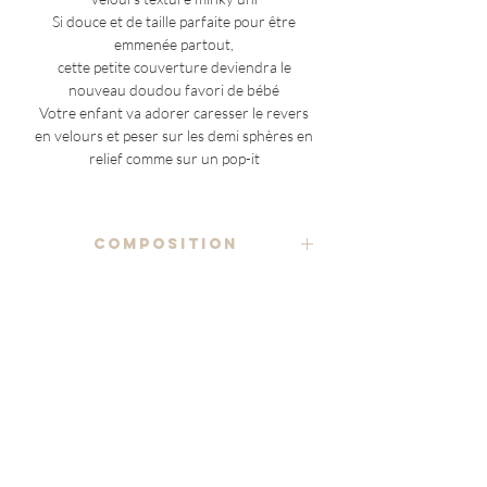
Si douce et de taille parfaite pour être
emmenée partout,
cette petite couverture deviendra le
nouveau doudou favori de bébé
Votre enfant va adorer caresser le revers
en velours et peser sur les demi sphères en
relief comme sur un pop-it
COMPOSITION
tissu imprimé 100% coton
ENTRETIEN
velours minky texturé
lavage à la main ou en machine, à froid ou
80% polyester recyclé 20% polyester
NOTES ADDITIONNELLES
basse température (30°C max), en utilisant
un détergent doux
(à l'exception des pièces uniques)
étiquette estampillée au logo Marraine en
le placement du motif étant variable sur
faux cuir 100% polyester
séchage à l'air libre ou en machine sur cycle
chaque article
délicat (60°C max)
le produit reçu pourrait être légèrement
Delivery
Story