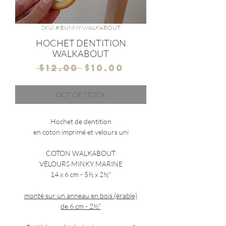
SKU: # BUNNY WALKABOUT
HOCHET DENTITION
WALKABOUT
Regular
Sale
 $12.00 
$10.00
Price
Price
OUT OF STOCK
Hochet de dentition
en coton imprimé et velours uni
COTON WALKABOUT
VELOURS MINKY MARINE
14 x 6 cm - 5½ x 2½"
monté sur un anneau en bois (érable)
de 6 cm - 2½"