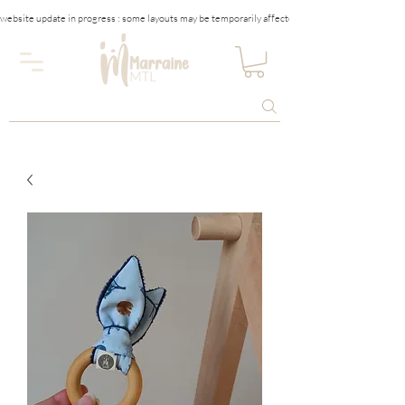
website update in progress : some layouts may be temporarily affected