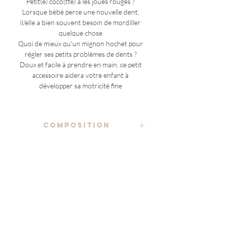
Petit(e) coco(tte) a les joues rouges ?
Lorsque bébé perce une nouvelle dent,
il/elle a bien souvent besoin de mordiller
quelque chose
Quoi de mieux qu'un mignon hochet pour
régler ses petits problèmes de dents ?
Doux et facile à prendre en main, ce petit
accessoire aidera votre enfant à
développer sa motricité fine
COMPOSITION
tissu imprimé 100% coton
ENTRETIEN
velours minky
- anneau en bois -
80% polyester recyclé 20% polyester
NOTES ADDITIONNELLES
retirer l'anneau en bois avant lavage et
nettoyer avec un chiffon humide bien faire
(à l'exception des pièces uniques)
étiquette Marraine
sécher l'anneau avant réutilisation
le placement du motif étant variable sur
en coton biologique non blanchi
chaque article
lavage à la main ou en machine, à froid ou