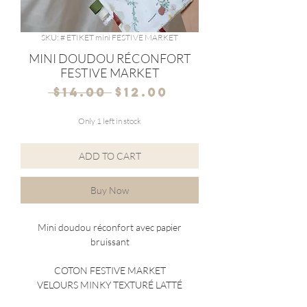
SKU: # ETIKET mini FESTIVE MARKET
MINI DOUDOU RÉCONFORT
FESTIVE MARKET
Regular
Sale
 $14.00 
$12.00
Price
Price
Only 1 left in stock
ADD TO CART
Buy Now
Mini doudou réconfort avec papier
bruissant
COTON FESTIVE MARKET
VELOURS MINKY TEXTURÉ LATTÉ