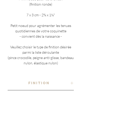
(finition ronde)
7 x 3 cm - 2¾ x 1¼"
Petit noeud pour agrémenter les tenues
quotidiennes de votre coquinette
- convient dès la naissance -
Veuillez choisir le type de finition désirée
parmi la liste déroulante
(pince crocodile, peigne anti-glisse, bandeau
nylon, élastique nylon)
FINITION
- au choix -
COMPOSITION
pince crocodile en métal
tissu
ENTRETIEN
80% coton 16% polyester 4% elasthanne