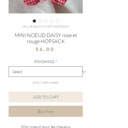
SKU: # DAISY KNOT HOPSACK
MINI NOEUD DAISY rose et
rouge HOPSACK
Price
$6.00
FINISHING
*
Only 2 left in stock
ADD TO CART
Buy Now
Mini noeud pour les cheveux