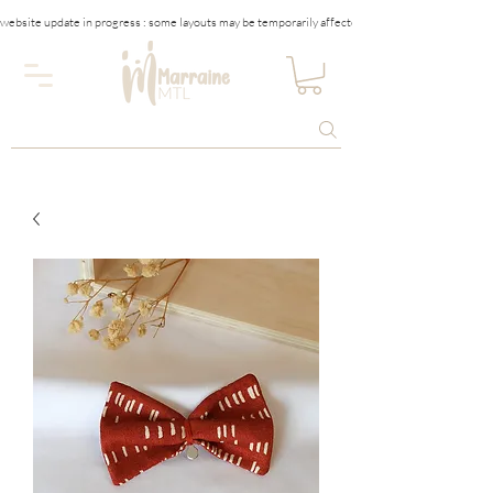
website update in progress : some layouts may be temporarily affected