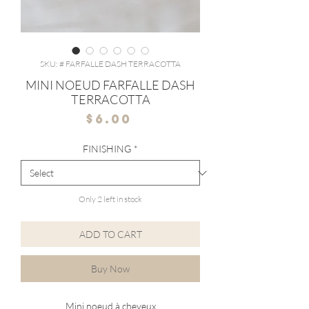
SKU: # FARFALLE DASH TERRACOTTA
MINI NOEUD FARFALLE DASH
TERRACOTTA
Price
$6.00
FINISHING
*
Only 2 left in stock
ADD TO CART
Buy Now
Mini noeud à cheveux