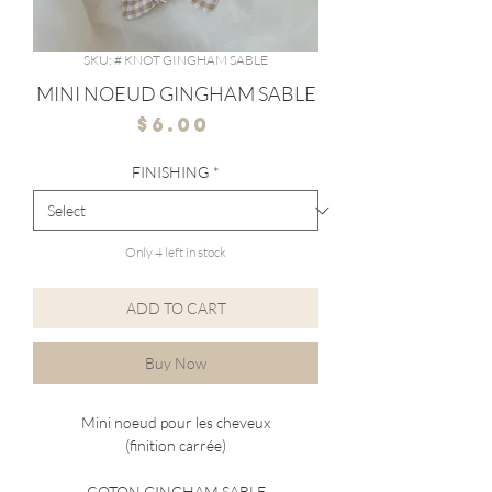
SKU: # KNOT GINGHAM SABLE
MINI NOEUD GINGHAM SABLE
Price
$6.00
FINISHING
*
Only 4 left in stock
ADD TO CART
Buy Now
Mini noeud pour les cheveux
(finition carrée)
COTON GINGHAM SABLE