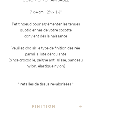
7 x 4 cm - 2¾ x 1½"
Petit noeud pour agrémenter les tenues
quotidiennes de votre cocotte
- convient dès la naissance -
Veuillez choisir le type de finition désirée
parmi la liste déroulante
(pince crocodile, peigne anti-glisse, bandeau
nylon, élastique nylon)
* retailles de tissus revalorisées *
FINITION
- au choix -
COMPOSITION