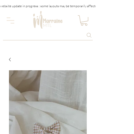
website update in progress : some layouts may be temporarily affected