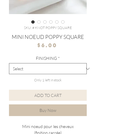
SKU: # KNOT POPPY SQUARE
MINI NOEUD POPPY SQUARE
Price
$6.00
FINISHING
*
Only 1 left in stock
ADD TO CART
Buy Now
Mini noeud pour les cheveux
(finition carrée)