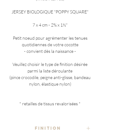
JERSEY BIOLOGIQUE "POPPY SQUARE"
7 x 4 cm - 2¾ x 1½"
Petit noeud pour agrémenter les tenues
quotidiennes de votre cocotte
- convient dès la naissance -
Veuillez choisir le type de finition désirée
parmi la liste déroulante
(pince crocodile, peigne anti-glisse, bandeau
nylon, élastique nylon)
* retailles de tissus revalorisées *
FINITION