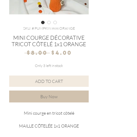
SKU: # PUMPKIN mini ORANGE
MINI COURGE DÉCORATIVE
TRICOT CÔTELÉ 1x1 ORANGE
Regular
Sale
 $8.00 
$4.00
Price
Price
Only 3 left in stock
ADD TO CART
Buy Now
Mini courge en tricot côtelé
MAILLE CÔTELÉE 1x1 ORANGE