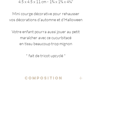
4.5 x 4.5 x 11 cm - 1¾ x 1¾ x 4¼"
Mini courge décorative pour rehausser
vos décorations d'automne et d'Halloween
Votre enfant pourra aussi jouer au petit
maraîcher avec ce cucurbitacé
en tissu beaucoup trop mignon
* fait de tricot upcyclé *
COMPOSITION
tricot 60% coton 40% acrylique
ENTRETIEN
tige :
lavage à la main ou en machine, à froid ou
popeline 100% polyester
NOTES ADDITIONNELLES
en cycle délicat (conseillé 30°C max), en
utilisant un détergent doux
(à l'exception des pièces uniques)
rembourrage
chaque exemplaire de courge présente de
ouate 100% polyester
essorer après lavage pour enlever le