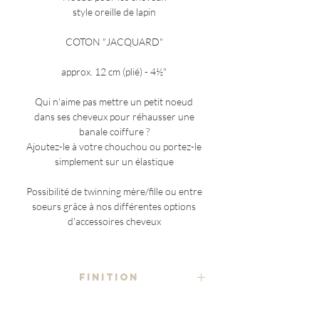
style oreille de lapin
COTON "JACQUARD"
approx. 12 cm (plié) - 4½"
Qui n'aime pas mettre un petit noeud
dans ses cheveux pour réhausser une
banale coiffure ?
Ajoutez-le à votre chouchou ou portez-le
simplement sur un élastique
Possibilité de twinning mère/fille ou entre
soeurs grâce à nos différentes options
d'accessoires cheveux
FINITION
seul - en supplément avec chouchou
COMPOSITION