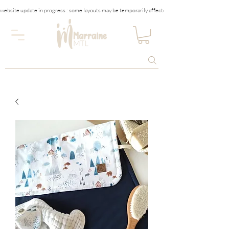
website update in progress : some layouts may be temporarily affected