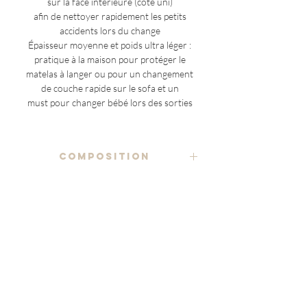
sur la face intérieure (côté uni)
afin de nettoyer rapidement les petits
accidents lors du change
Épaisseur moyenne et poids ultra léger :
pratique à la maison pour protéger le
matelas à langer ou pour un changement
de couche rapide sur le sofa et un
must pour changer bébé lors des sorties
COMPOSITION
tissu imprimé 100% coton
ENTRETIEN
rembourrage
lavage à la main ou en machine à
97% coton 3% polyester
NOTES ADDITIONNELLES
température moyenne (40°C max), en
utilisant un détergent doux
(à l'exception des pièces uniques)
revêtement PUL imperméable
le placement du motif étant variable sur
(polyester enduit d'une fine couche de
séchage à l'air libre ou en machine sur cycle
chaque article
polyuréthane)
délicat (60°C max)
le produit reçu pourrait être légèrement
75% polyester recyclé 25% polyuréthane
Delivery
Story