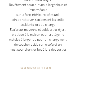
Revêtement souple, hypo-allergénique et
imperméable
sur la face intérieure (côté uni)
afin de nettoyer rapidement les petits
accidents lors du change
Épaisseur moyenne et poids ultra léger :
pratique à la maison pour protéger le
matelas à langer ou pour un changement
de couche rapide sur le sofa et un
must pour changer bébé lors des sorties
COMPOSITION
tissu imprimé 100% coton
ENTRETIEN
rembourrage
lavage à la main ou en machine, à
97% coton 3% polyester
NOTES ADDITIONNELLES
température modérée (conseillé 40°C
max), en utilisant un détergent doux
(à l'exception des pièces uniques)
revêtement PUL imperméable