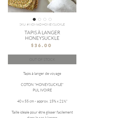
SKU: # NOMAD HONEYSUCKLE
TAPIS À LANGER
HONEYSUCKLE
Price
$36.00
OUT OF STOCK
Tapis à langer de voyage
COTON "HONEYSUCKLE"
PUL IVOIRE
40 x 55 cm - approx. 15¾ x 21½"
Taille idéale pour être glisser facilement
dans le sac à langer