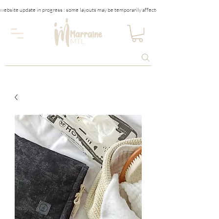
website update in progress : some layouts may be temporarily affected