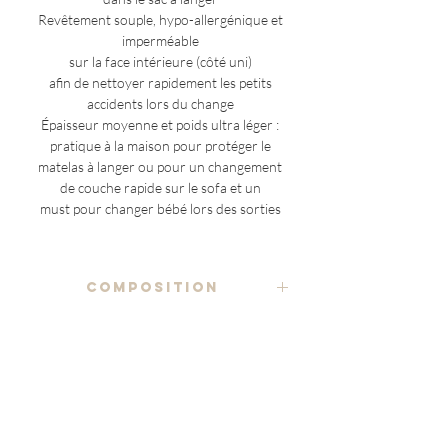
Revêtement souple, hypo-allergénique et
imperméable
sur la face intérieure (côté uni)
afin de nettoyer rapidement les petits
accidents lors du change
Épaisseur moyenne et poids ultra léger :
pratique à la maison pour protéger le
matelas à langer ou pour un changement
de couche rapide sur le sofa et un
must pour changer bébé lors des sorties
COMPOSITION
tissu imprimé 100% coton
ENTRETIEN
rembourrage
lavage à la main ou en machine, à
97% coton 3% polyester
NOTES ADDITIONNELLES
température modérée (conseillé 40°C
max), en utilisant un détergent doux
(à l'exception des pièces uniques)
revêtement PUL imperméable