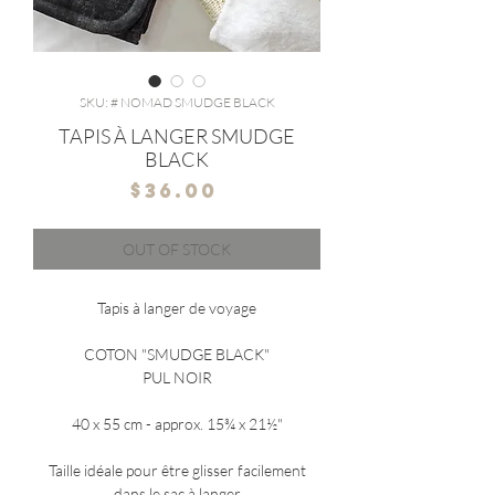
SKU: # NOMAD SMUDGE BLACK
TAPIS À LANGER SMUDGE
BLACK
Price
$36.00
OUT OF STOCK
Tapis à langer de voyage
COTON "SMUDGE BLACK"
PUL NOIR
40 x 55 cm - approx. 15¾ x 21½"
Taille idéale pour être glisser facilement
dans le sac à langer